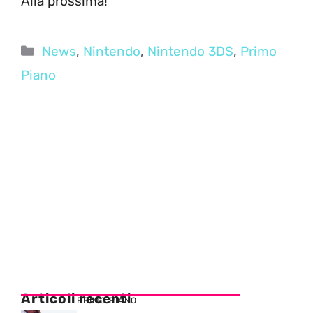
Alla prossima!
Categorie
News
,
Nintendo
,
Nintendo 3DS
,
Primo
Piano
Articoli recenti
PRIMO PIANO