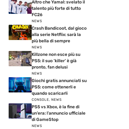
Altro che Yamal: svelato il
talento più forte di tutto
FC26
NEWS
Crash Bandicoot, dal gioco
alla serie Netflix: sarà la
più bella di sempre
NEWS
Killzone non esce più su
PS5: il suo ‘killer’ è già
pronto, fan delusi
NEWS
Giochi gratis annunciati su
PS5: come ottenerli e
quando scaricarli
CONSOLE
,
NEWS
PS5 vs Xbox, è la fine di
un’era: l’annuncio ufficiale
di GameStop
NEWS