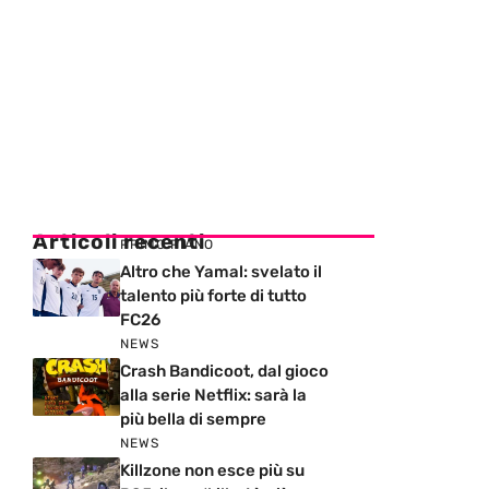
Articoli recenti
PRIMO PIANO
Altro che Yamal: svelato il
talento più forte di tutto
FC26
NEWS
Crash Bandicoot, dal gioco
alla serie Netflix: sarà la
più bella di sempre
NEWS
Killzone non esce più su