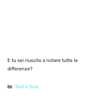
E tu sei riuscito a notare tutte le
differenze?
Categorie
Test e Quiz