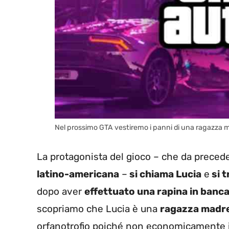
Nel prossimo GTA vestiremo i panni di una ragazza ma
La protagonista del gioco – che da preced
latino-americana
–
si chiama Lucia
e
si t
dopo aver
effettuato una rapina in banc
scopriamo che Lucia è una
ragazza madr
orfanotrofio poiché non economicamente in