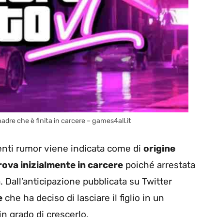
dre che è finita in carcere – games4all.it
enti rumor viene indicata come di
origine
rova inizialmente in carcere
poiché arrestata
a
. Dall’anticipazione pubblicata su Twitter
e
che ha deciso di lasciare il figlio in un
 grado di crescerlo.