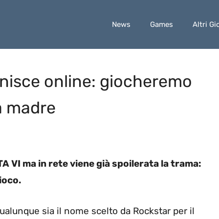
News
Games
Altri Gi
finisce online: giocheremo
a madre
TA VI ma in rete viene già spoilerata la trama:
ioco.
ualunque sia il nome scelto da Rockstar per il