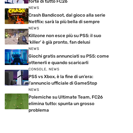
forte di tutto FC26
NEWS
Crash Bandicoot, dal gioco alla serie
Netflix: sarà la più bella di sempre
NEWS
Killzone non esce più su PS5: il suo
‘killer’ è già pronto, fan delusi
NEWS
Giochi gratis annunciati su PS5: come
ottenerli e quando scaricarli
CONSOLE
,
NEWS
PS5 vs Xbox, è la fine di un’era:
l’annuncio ufficiale di GameStop
NEWS
Polemiche su Ultimate Team, FC26
elimina tutto: spunta un grosso
problema