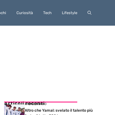
ochi
Curiosità
Tech
Lifestyle
Articoli recenti
PRIMO PIANO
Altro che Yamal: svelato il talento più