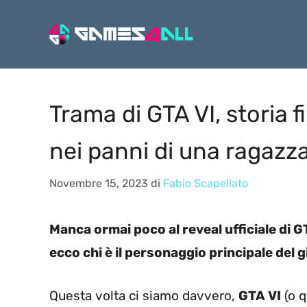
Vai
al
contenuto
Trama di GTA VI, storia 
nei panni di una ragazz
Novembre 15, 2023
di
Fabio Scapellato
Manca ormai poco al reveal ufficiale di G
ecco chi è il personaggio principale del g
Questa volta ci siamo davvero,
GTA VI
(o q