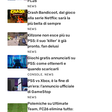
FC26
NEWS
Crash Bandicoot, dal gioco
alla serie Netflix: sarà la
più bella di sempre
NEWS
Killzone non esce più su
PS5: il suo ‘killer’ è già
pronto, fan delusi
NEWS
Giochi gratis annunciati su
PS5: come ottenerli e
quando scaricarli
CONSOLE
,
NEWS
PS5 vs Xbox, è la fine di
un’era: l’annuncio ufficiale
di GameStop
NEWS
Polemiche su Ultimate
Team, FC26 elimina tutto: