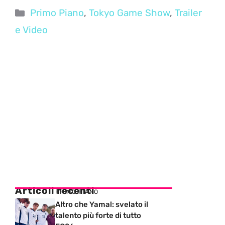
Categorie
Primo Piano
,
Tokyo Game Show
,
Trailer
e Video
Articoli recenti
PRIMO PIANO
Altro che Yamal: svelato il
talento più forte di tutto