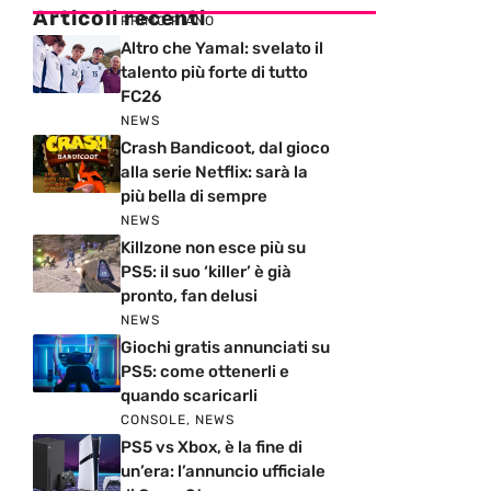
Articoli recenti
PRIMO PIANO
Altro che Yamal: svelato il
talento più forte di tutto
FC26
NEWS
Crash Bandicoot, dal gioco
alla serie Netflix: sarà la
più bella di sempre
NEWS
Killzone non esce più su
PS5: il suo ‘killer’ è già
pronto, fan delusi
NEWS
Giochi gratis annunciati su
PS5: come ottenerli e
quando scaricarli
CONSOLE
,
NEWS
PS5 vs Xbox, è la fine di
un’era: l’annuncio ufficiale