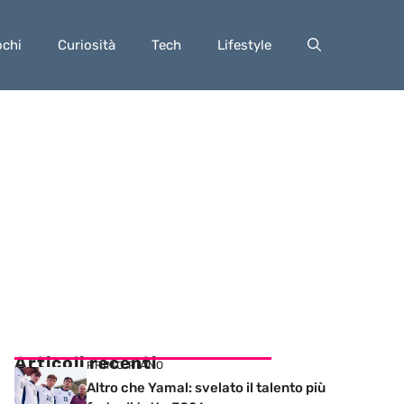
ochi
Curiosità
Tech
Lifestyle
Articoli recenti
PRIMO PIANO
Altro che Yamal: svelato il talento più