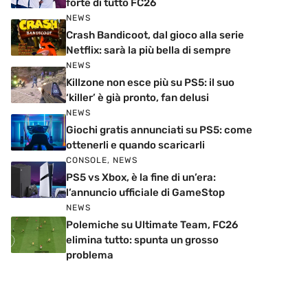
forte di tutto FC26
NEWS
Crash Bandicoot, dal gioco alla serie
Netflix: sarà la più bella di sempre
NEWS
Killzone non esce più su PS5: il suo
‘killer’ è già pronto, fan delusi
NEWS
Giochi gratis annunciati su PS5: come
ottenerli e quando scaricarli
CONSOLE
,
NEWS
PS5 vs Xbox, è la fine di un’era:
l’annuncio ufficiale di GameStop
NEWS
Polemiche su Ultimate Team, FC26
elimina tutto: spunta un grosso
problema