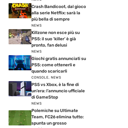
Crash Bandicoot, dal gioco
alla serie Netflix: sarà la
più bella di sempre
NEWS
Killzone non esce più su
PS5: il suo ‘killer’ è già
pronto, fan delusi
NEWS
Giochi gratis annunciati su
PS5: come ottenerli e
quando scaricarli
CONSOLE
,
NEWS
PS5 vs Xbox, è la fine di
un’era: l’annuncio ufficiale
di GameStop
NEWS
Polemiche su Ultimate
Team, FC26 elimina tutto:
spunta un grosso