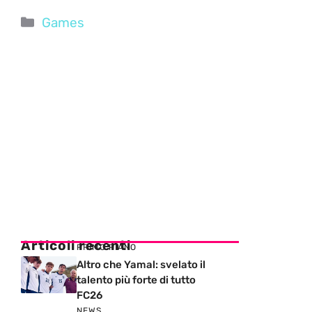
Categorie
Games
Articoli recenti
PRIMO PIANO
Altro che Yamal: svelato il
talento più forte di tutto
FC26
NEWS