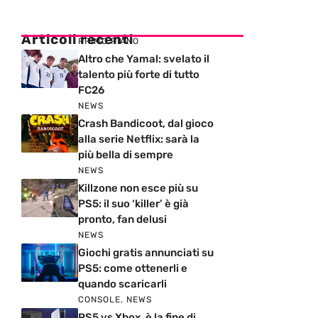
Articoli recenti
PRIMO PIANO
Altro che Yamal: svelato il
talento più forte di tutto
FC26
NEWS
Crash Bandicoot, dal gioco
alla serie Netflix: sarà la
più bella di sempre
NEWS
Killzone non esce più su
PS5: il suo ‘killer’ è già
pronto, fan delusi
NEWS
Giochi gratis annunciati su
PS5: come ottenerli e
quando scaricarli
CONSOLE
,
NEWS
PS5 vs Xbox, è la fine di