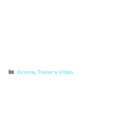
Categorie
Azione
,
Trailer e Video