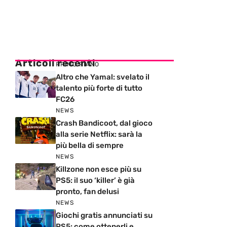
Articoli recenti
PRIMO PIANO
Altro che Yamal: svelato il
talento più forte di tutto
FC26
NEWS
Crash Bandicoot, dal gioco
alla serie Netflix: sarà la
più bella di sempre
NEWS
Killzone non esce più su
PS5: il suo ‘killer’ è già
pronto, fan delusi
NEWS
Giochi gratis annunciati su
PS5: come ottenerli e