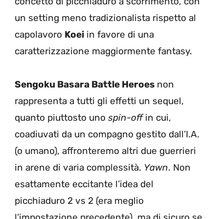
concetto di picchiaduro a scorrimento, con
un setting meno tradizionalista rispetto al
capolavoro
Koei
in favore di una
caratterizzazione maggiormente fantasy.
Sengoku Basara Battle Heroes
non
rappresenta a tutti gli effetti un sequel,
quanto piuttosto uno
spin-off
in cui,
coadiuvati da un compagno gestito dall’I.A.
(o umano), affronteremo altri due guerrieri
in arene di varia complessità.
Yawn
. Non
esattamente eccitante l’idea del
picchiaduro 2 vs 2 (era meglio
l’impostazione precedente), ma di sicuro se