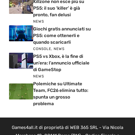
Killzone non esce più su
PS5: il suo ‘killer’ è già
pronto, fan delusi
NEWS
Giochi gratis annunciati su
PS5: come ottenerli e
quando scaricarli
CONSOLE
,
NEWS
PS5 vs Xbox, è la fine di
un’era: l’annuncio ufficiale
di GameStop
NEWS
Polemiche su Ultimate
Team, FC26 elimina tutto:
spunta un grosso
problema
Games4all.it di proprietà di WEB 365 SRL - Via Nicola