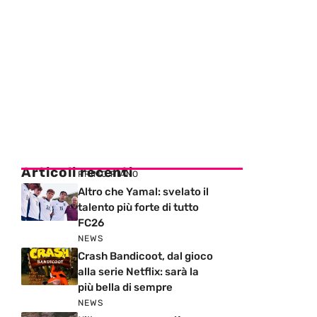
Articoli recenti
PRIMO PIANO
Altro che Yamal: svelato il
talento più forte di tutto
FC26
NEWS
Crash Bandicoot, dal gioco
alla serie Netflix: sarà la
più bella di sempre
NEWS