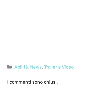
Categorie
Abilità
,
News
,
Trailer e Video
I commenti sono chiusi.