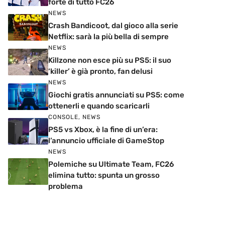
forte di tutto FC26
NEWS
Crash Bandicoot, dal gioco alla serie
Netflix: sarà la più bella di sempre
NEWS
Killzone non esce più su PS5: il suo
‘killer’ è già pronto, fan delusi
NEWS
Giochi gratis annunciati su PS5: come
ottenerli e quando scaricarli
CONSOLE
,
NEWS
PS5 vs Xbox, è la fine di un’era:
l’annuncio ufficiale di GameStop
NEWS
Polemiche su Ultimate Team, FC26
elimina tutto: spunta un grosso
problema