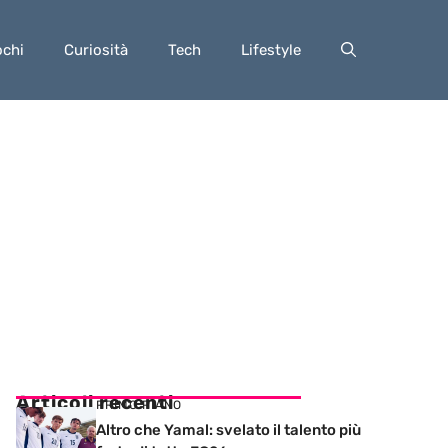
ochi
Curiosità
Tech
Lifestyle
Articoli recenti
PRIMO PIANO
Altro che Yamal: svelato il talento più