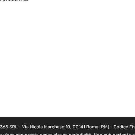
 365 SRL - Via Nicola Marchese 10, 00141 Roma (RM) - Codice Fis
to viene aggiornato senza alcuna periodicità. Non può pertanto co