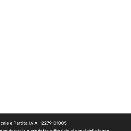
cale e Partita I.V.A. 12279101005
nsiderarsi un prodotto editoriale ai sensi della legge