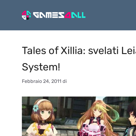
Vai
al
contenuto
Tales of Xillia: svelati Le
System!
Febbraio 24, 2011
di