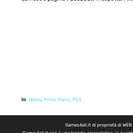
Categorie
News
,
Primo Piano
,
PS3
Games4all.it di proprietà di WEB
Games4all.it non è una testata giornalistica, in quan