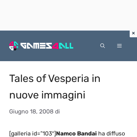
Vai
al
Menu
contenuto
Tales of Vesperia in
nuove immagini
Giugno 18, 2008
di
[galleria id=”103″]
Namco Bandai
ha diffuso