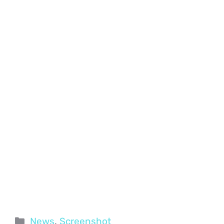
Categorie
News
,
Screenshot