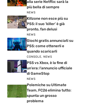
alla serie Netflix: sarà la
più bella di sempre
NEWS
Killzone non esce più su
PS5: il suo ‘killer’ è già
pronto, fan delusi
NEWS
Giochi gratis annunciati su
PS5: come ottenerli e
quando scaricarli
CONSOLE
,
NEWS
PS5 vs Xbox, è la fine di
un’era: l’annuncio ufficiale
di GameStop
NEWS
Polemiche su Ultimate
Team, FC26 elimina tutto:
spunta un grosso
problema