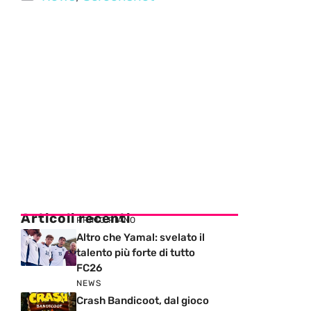
Articoli recenti
PRIMO PIANO
Altro che Yamal: svelato il
talento più forte di tutto
FC26
NEWS
Crash Bandicoot, dal gioco