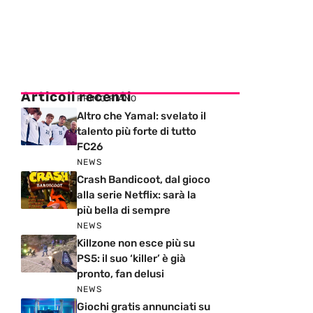
Articoli recenti
PRIMO PIANO
Altro che Yamal: svelato il
talento più forte di tutto
FC26
NEWS
Crash Bandicoot, dal gioco
alla serie Netflix: sarà la
più bella di sempre
NEWS
Killzone non esce più su
PS5: il suo ‘killer’ è già
pronto, fan delusi
NEWS
Giochi gratis annunciati su