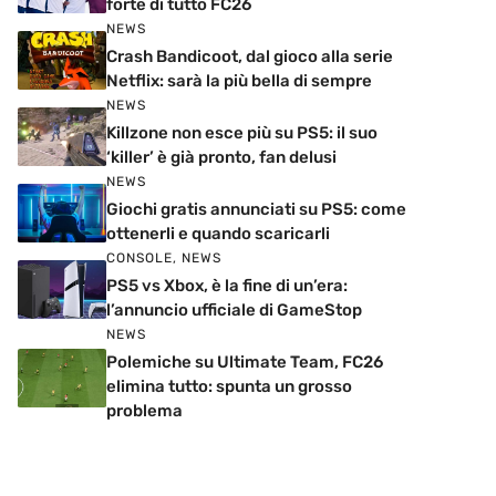
forte di tutto FC26
NEWS
Crash Bandicoot, dal gioco alla serie
Netflix: sarà la più bella di sempre
NEWS
Killzone non esce più su PS5: il suo
‘killer’ è già pronto, fan delusi
NEWS
Giochi gratis annunciati su PS5: come
ottenerli e quando scaricarli
CONSOLE
,
NEWS
PS5 vs Xbox, è la fine di un’era:
l’annuncio ufficiale di GameStop
NEWS
Polemiche su Ultimate Team, FC26
elimina tutto: spunta un grosso
problema