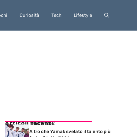
ochi
Curiosità
Tech
Lifestyle
Articoli recenti
PRIMO PIANO
Altro che Yamal: svelato il talento più