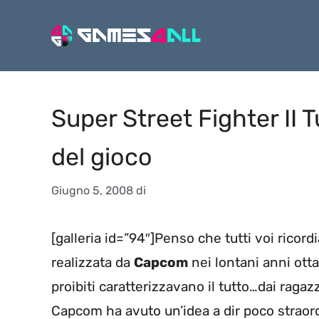
Vai
al
contenuto
Super Street Fighter II
del gioco
Giugno 5, 2008
di
[galleria id=”94″]Penso che tutti voi ricord
realizzata da
Capcom
nei lontani anni otta
proibiti caratterizzavano il tutto…dai ragazz
Capcom ha avuto un’idea a dir poco straord