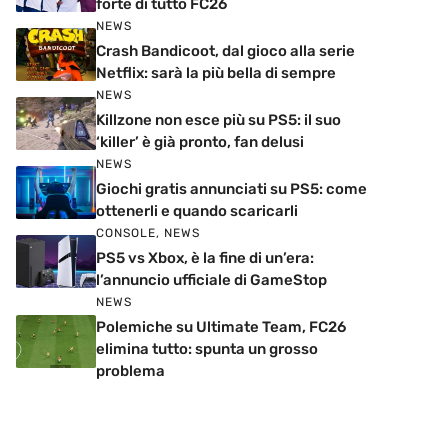
forte di tutto FC26
NEWS
Crash Bandicoot, dal gioco alla serie
Netflix: sarà la più bella di sempre
NEWS
Killzone non esce più su PS5: il suo
‘killer’ è già pronto, fan delusi
NEWS
Giochi gratis annunciati su PS5: come
ottenerli e quando scaricarli
CONSOLE
,
NEWS
PS5 vs Xbox, è la fine di un’era:
l’annuncio ufficiale di GameStop
NEWS
Polemiche su Ultimate Team, FC26
elimina tutto: spunta un grosso
problema