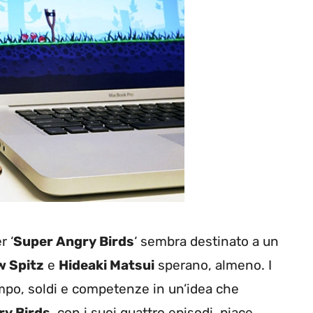
r ‘
Super Angry Birds
‘ sembra destinato a un
 Spitz
e
Hideaki Matsui
sperano, almeno. I
tempo, soldi e competenze in un’idea che
ry Birds
, con i suoi quattro episodi, piace