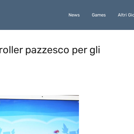
News
Games
Altri Gi
oller pazzesco per gli