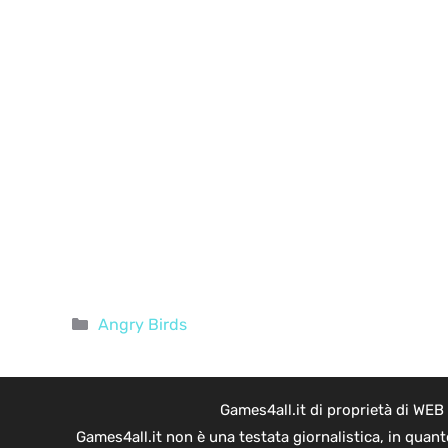
Categorie
Angry Birds
Games4all.it di proprietà di WEB
Games4all.it non è una testata giornalistica, in quan