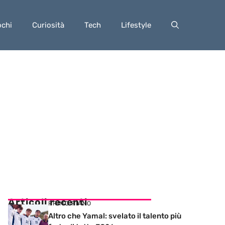
ochi
Curiosità
Tech
Lifestyle
Articoli recenti
PRIMO PIANO
Altro che Yamal: svelato il talento più