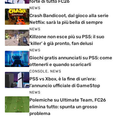
forte di tutto FC26
NEWS
Crash Bandicoot, dal gioco alla serie
Netflix: sarà la più bella di sempre
NEWS
Killzone non esce più su PS5: il suo
‘killer’ è già pronto, fan delusi
NEWS
Giochi gratis annunciati su PS5: come
ottenerli e quando scaricarli
CONSOLE
,
NEWS
PS5 vs Xbox, è la fine di un’era:
l’annuncio ufficiale di GameStop
NEWS
Polemiche su Ultimate Team, FC26
elimina tutto: spunta un grosso
problema