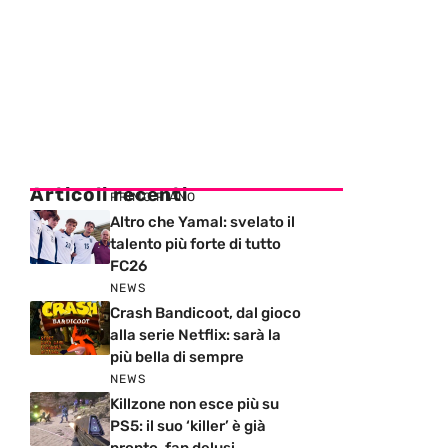
Articoli recenti
PRIMO PIANO
Altro che Yamal: svelato il
talento più forte di tutto
FC26
NEWS
Crash Bandicoot, dal gioco
alla serie Netflix: sarà la
più bella di sempre
NEWS
Killzone non esce più su
PS5: il suo ‘killer’ è già