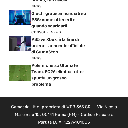
pronto, fan delusi
NEWS
Giochi gratis annunciati su
PS5: come ottenerli e
quando scaricarli
CONSOLE
,
NEWS
PS5 vs Xbox, è la fine di
un’era: l’annuncio ufficiale
di GameStop
NEWS
Polemiche su Ultimate
Team, FC26 elimina tutto:
spunta un grosso
problema
Games4all.it di proprietà di WEB 365 SRL - Via Nicola
Marchese 10, 00141 Roma (RM) - Codice Fiscale e
Partita I.V.A. 12279101005