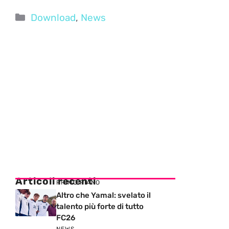
Categorie
Download
,
News
Articoli recenti
PRIMO PIANO
Altro che Yamal: svelato il
talento più forte di tutto
FC26