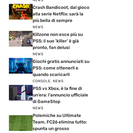
NEWS
Crash Bandicoot, dal gioco
alla serie Netflix: sarà la
più bella di sempre
NEWS
Killzone non esce più su
PS5: il suo ‘killer’ è già
pronto, fan delusi
NEWS
Giochi gratis annunciati su
PS5: come ottenerli e
quando scaricarli
CONSOLE
,
NEWS
PS5 vs Xbox, è la fine di
un’era: l’annuncio ufficiale
di GameStop
NEWS
Polemiche su Ultimate
Team, FC26 elimina tutto:
spunta un grosso