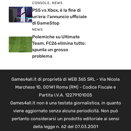
CONSOLE
,
NEWS
PS5 vs Xbox, è la fine di
un’era: l’annuncio ufficiale
di GameStop
NEWS
Polemiche su Ultimate
Team, FC26 elimina tutto:
spunta un grosso
problema
Games4all.it di proprietà di WEB 365 SRL - Via Nicola
Marchese 10, 00141 Roma (RM) - Codice Fiscale e
Partita I.V.A. 12279101005
Games4all.it non è una testata giornalistica, in quanto
viene aggiornato senza alcuna periodicità. Non può
pertanto considerarsi un prodotto editoriale ai sensi
della legge n. 62 del 07.03.2001