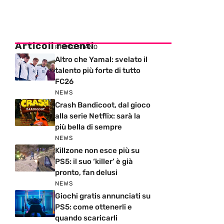
Articoli recenti
PRIMO PIANO
Altro che Yamal: svelato il
talento più forte di tutto
FC26
NEWS
Crash Bandicoot, dal gioco
alla serie Netflix: sarà la
più bella di sempre
NEWS
Killzone non esce più su
PS5: il suo ‘killer’ è già
pronto, fan delusi
NEWS
Giochi gratis annunciati su
PS5: come ottenerli e
quando scaricarli