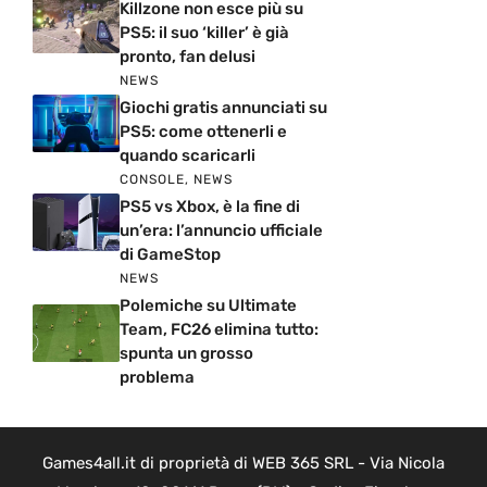
Killzone non esce più su
PS5: il suo ‘killer’ è già
pronto, fan delusi
NEWS
Giochi gratis annunciati su
PS5: come ottenerli e
quando scaricarli
CONSOLE
,
NEWS
PS5 vs Xbox, è la fine di
un’era: l’annuncio ufficiale
di GameStop
NEWS
Polemiche su Ultimate
Team, FC26 elimina tutto:
spunta un grosso
problema
Games4all.it di proprietà di WEB 365 SRL - Via Nicola