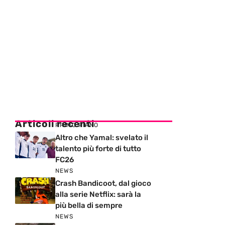
Articoli recenti
PRIMO PIANO
Altro che Yamal: svelato il
talento più forte di tutto
FC26
NEWS
Crash Bandicoot, dal gioco
alla serie Netflix: sarà la
più bella di sempre
NEWS