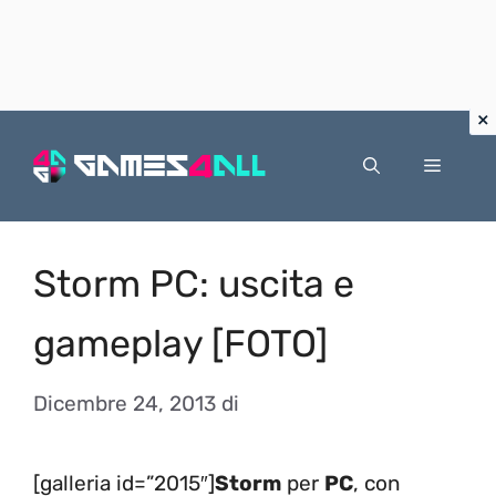
Vai
al
Menu
contenuto
Storm PC: uscita e
gameplay [FOTO]
Dicembre 24, 2013
di
[galleria id=”2015″]
Storm
per
PC
, con