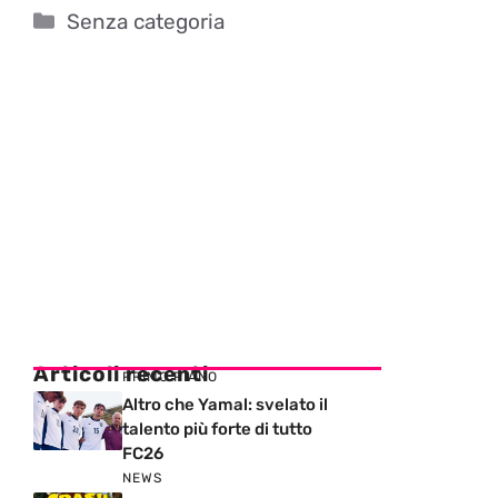
Categorie
Senza categoria
Articoli recenti
PRIMO PIANO
Altro che Yamal: svelato il
talento più forte di tutto
FC26
NEWS