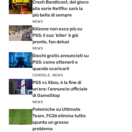
Crash Bandicoot, dal gioco
alla serie Netflix: sarà la
più bella di sempre
NEWS
Killzone non esce più su
PS5: il suo ‘killer’ è già
pronto, fan delusi
NEWS
Giochi gratis annunciati su
PS5: come ottenerli e
quando scaricarli
CONSOLE
,
NEWS
PS5 vs Xbox, è la fine di
un’era: l’annuncio ufficiale
di GameStop
NEWS
Polemiche su Ultimate
Team, FC26 elimina tutto:
spunta un grosso
problema