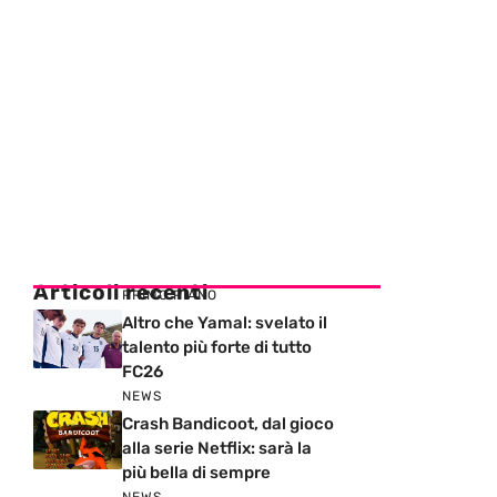
Articoli recenti
PRIMO PIANO
Altro che Yamal: svelato il
talento più forte di tutto
FC26
NEWS
Crash Bandicoot, dal gioco
alla serie Netflix: sarà la
più bella di sempre