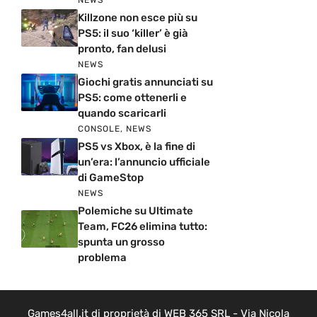
NEWS
Killzone non esce più su
PS5: il suo ‘killer’ è già
pronto, fan delusi
NEWS
Giochi gratis annunciati su
PS5: come ottenerli e
quando scaricarli
CONSOLE
,
NEWS
PS5 vs Xbox, è la fine di
un’era: l’annuncio ufficiale
di GameStop
NEWS
Polemiche su Ultimate
Team, FC26 elimina tutto:
spunta un grosso
problema
Games4all.it di proprietà di WEB 365 SRL - Via Nicola