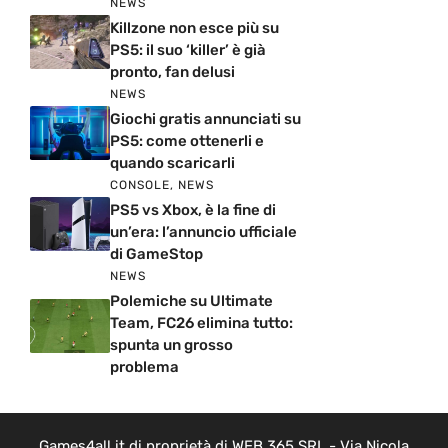
NEWS
Killzone non esce più su
PS5: il suo ‘killer’ è già
pronto, fan delusi
NEWS
Giochi gratis annunciati su
PS5: come ottenerli e
quando scaricarli
CONSOLE
,
NEWS
PS5 vs Xbox, è la fine di
un’era: l’annuncio ufficiale
di GameStop
NEWS
Polemiche su Ultimate
Team, FC26 elimina tutto:
spunta un grosso
problema
Games4all.it di proprietà di WEB 365 SRL - Via Nicola