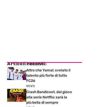
Articoli recenti
PRIMO PIANO
Altro che Yamal: svelato il
talento più forte di tutto
FC26
NEWS
Crash Bandicoot, dal gioco
alla serie Netflix: sarà la
più bella di sempre