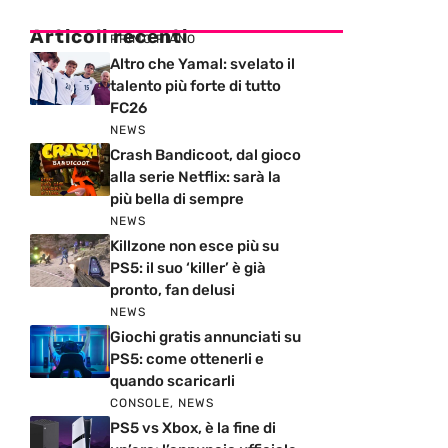
Articoli recenti
PRIMO PIANO
Altro che Yamal: svelato il
talento più forte di tutto
FC26
NEWS
Crash Bandicoot, dal gioco
alla serie Netflix: sarà la
più bella di sempre
NEWS
Killzone non esce più su
PS5: il suo ‘killer’ è già
pronto, fan delusi
NEWS
Giochi gratis annunciati su
PS5: come ottenerli e
quando scaricarli
CONSOLE
,
NEWS
PS5 vs Xbox, è la fine di