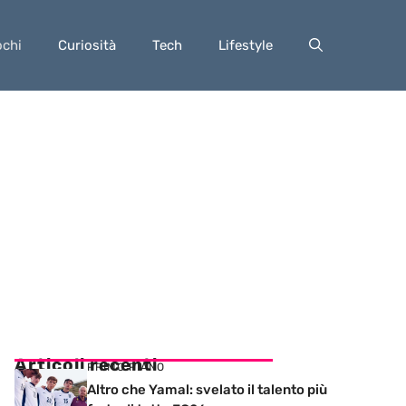
ochi
Curiosità
Tech
Lifestyle
Articoli recenti
PRIMO PIANO
Altro che Yamal: svelato il talento più