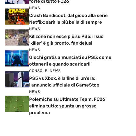
forte di tutto FC26
NEWS
Crash Bandicoot, dal gioco alla serie
Netflix: sarà la più bella di sempre
NEWS
Killzone non esce più su PS5: il suo
‘killer’ è già pronto, fan delusi
NEWS
Giochi gratis annunciati su PS5: come
ottenerli e quando scaricarli
CONSOLE
,
NEWS
PS5 vs Xbox, è la fine di un’era:
l’annuncio ufficiale di GameStop
NEWS
Polemiche su Ultimate Team, FC26
elimina tutto: spunta un grosso
problema