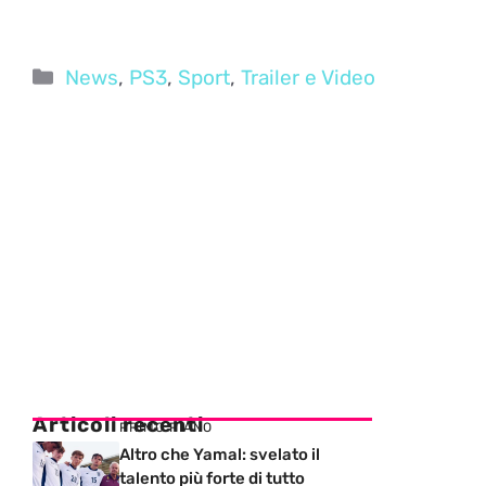
Categorie
News
,
PS3
,
Sport
,
Trailer e Video
Articoli recenti
PRIMO PIANO
Altro che Yamal: svelato il
talento più forte di tutto