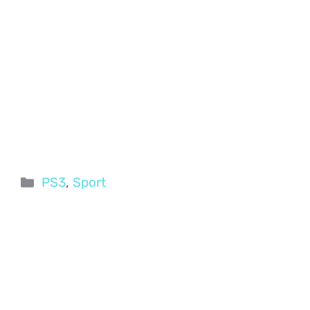
Categorie
PS3
,
Sport