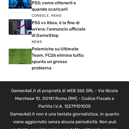
PS5: come ottenerli e
quando scaricarli
CONSOLE
,
NEWS
PS5 vs Xbox, è la fine di
un’era: l’annuncio ufficiale
di GameStop
NEWS
Polemiche su Ultimate
Team, FC26 elimina tutto:
spunta un grosso
problema
Games4all.it di proprietà di WEB 365 SRL - Via Nicola
Marchese 10, 00141 Roma (RM) - Codice Fiscale e
Partita I.V.A. 12279101005
Games4all.it non è una testata giornalistica, in quanto
viene aggiornato senza alcuna periodicità. Non può