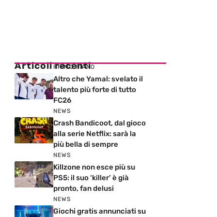
Articoli recenti
PRIMO PIANO
Altro che Yamal: svelato il
talento più forte di tutto
FC26
NEWS
Crash Bandicoot, dal gioco
alla serie Netflix: sarà la
più bella di sempre
NEWS
Killzone non esce più su
PS5: il suo ‘killer’ è già
pronto, fan delusi
NEWS
Giochi gratis annunciati su