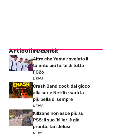
Articoli recenti
PRIMO PIANO
Altro che Yamal: svelato il
talento più forte di tutto
FC26
NEWS
Crash Bandicoot, dal gioco
alla serie Netflix: sarà la
più bella di sempre
NEWS
Killzone non esce più su
PS5: il suo ‘killer’ è già
pronto, fan delusi
NEWS