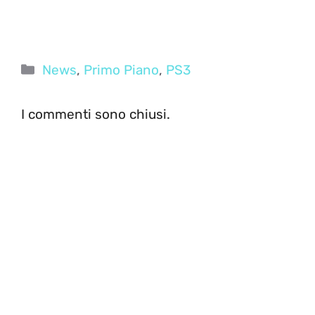
Categorie
News
,
Primo Piano
,
PS3
I commenti sono chiusi.