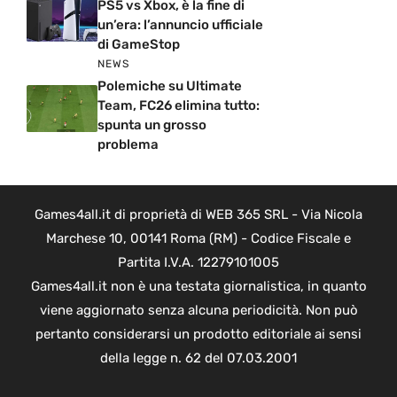
PS5 vs Xbox, è la fine di
un’era: l’annuncio ufficiale
di GameStop
NEWS
Polemiche su Ultimate
Team, FC26 elimina tutto:
spunta un grosso
problema
Games4all.it di proprietà di WEB 365 SRL - Via Nicola
Marchese 10, 00141 Roma (RM) - Codice Fiscale e
Partita I.V.A. 12279101005
Games4all.it non è una testata giornalistica, in quanto
viene aggiornato senza alcuna periodicità. Non può
pertanto considerarsi un prodotto editoriale ai sensi
della legge n. 62 del 07.03.2001