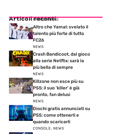
Articoli recenti
PRIMO PIANO
Altro che Yamal: svelato il
talento più forte di tutto
FC26
NEWS
Crash Bandicoot, dal gioco
alla serie Netflix: sarà la
più bella di sempre
NEWS
Killzone non esce più su
PS5: il suo ‘killer’ è già
pronto, fan delusi
NEWS
Giochi gratis annunciati su
PS5: come ottenerli e
quando scaricarli
CONSOLE
,
NEWS