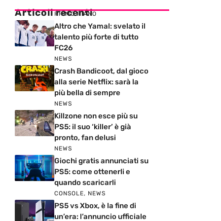
Articoli recenti
PRIMO PIANO
Altro che Yamal: svelato il
talento più forte di tutto
FC26
NEWS
Crash Bandicoot, dal gioco
alla serie Netflix: sarà la
più bella di sempre
NEWS
Killzone non esce più su
PS5: il suo ‘killer’ è già
pronto, fan delusi
NEWS
Giochi gratis annunciati su
PS5: come ottenerli e
quando scaricarli
CONSOLE
,
NEWS
PS5 vs Xbox, è la fine di
un’era: l’annuncio ufficiale