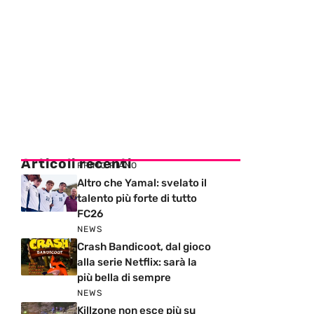
Articoli recenti
PRIMO PIANO
Altro che Yamal: svelato il
talento più forte di tutto
FC26
NEWS
Crash Bandicoot, dal gioco
alla serie Netflix: sarà la
più bella di sempre
NEWS
Killzone non esce più su