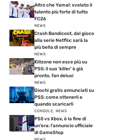
Altro che Yamal: svelato il
talento più forte di tutto
FC26
NEWS
Crash Bandicoot, dal gioco
alla serie Netflix: sarà la
più bella di sempre
NEWS
Killzone non esce più su
PS5: il suo ‘killer’ è già
pronto, fan delusi
NEWS
Giochi gratis annunciati su
PS5: come ottenerli e
quando scaricarli
CONSOLE
,
NEWS
PS5 vs Xbox, è la fine di
un’era: l’annuncio ufficiale
di GameStop
NEWS