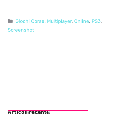
Categorie
Giochi Corse
,
Multiplayer
,
Online
,
PS3
,
Screenshot
Articoli recenti
PRIMO PIANO