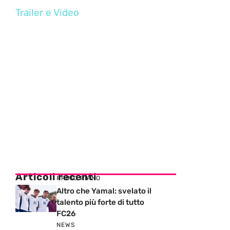
Trailer e Video
Articoli recenti
PRIMO PIANO
Altro che Yamal: svelato il
talento più forte di tutto
FC26
NEWS