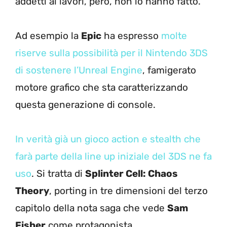
addetti ai lavori, però, non lo hanno fatto.
Ad esempio la
Epic
ha espresso
molte
riserve sulla possibilità per il Nintendo 3DS
di sostenere l’Unreal Engine
, famigerato
motore grafico che sta caratterizzando
questa generazione di console.
In verità già un gioco action e stealth che
farà parte della line up iniziale del 3DS ne fa
uso
. Si tratta di
Splinter Cell: Chaos
Theory
, porting in tre dimensioni del terzo
capitolo della nota saga che vede
Sam
Fisher
come protagonista.