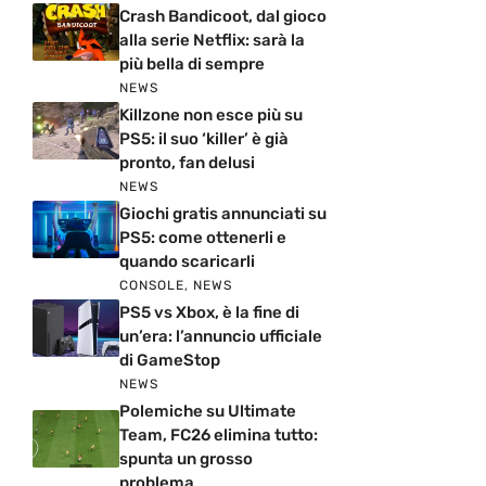
Crash Bandicoot, dal gioco
alla serie Netflix: sarà la
più bella di sempre
NEWS
Killzone non esce più su
PS5: il suo ‘killer’ è già
pronto, fan delusi
NEWS
Giochi gratis annunciati su
PS5: come ottenerli e
quando scaricarli
CONSOLE
,
NEWS
PS5 vs Xbox, è la fine di
un’era: l’annuncio ufficiale
di GameStop
NEWS
Polemiche su Ultimate
Team, FC26 elimina tutto:
spunta un grosso
problema