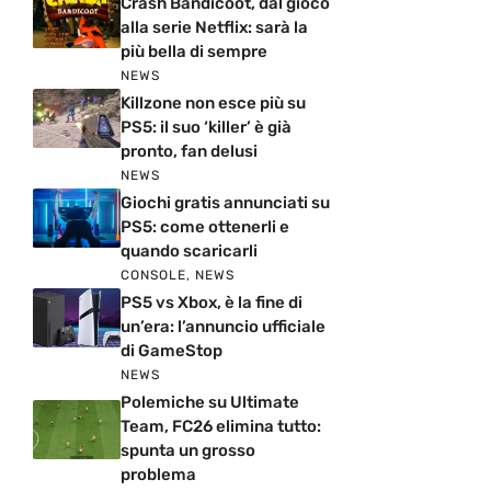
Crash Bandicoot, dal gioco
alla serie Netflix: sarà la
più bella di sempre
NEWS
Killzone non esce più su
PS5: il suo ‘killer’ è già
pronto, fan delusi
NEWS
Giochi gratis annunciati su
PS5: come ottenerli e
quando scaricarli
CONSOLE
,
NEWS
PS5 vs Xbox, è la fine di
un’era: l’annuncio ufficiale
di GameStop
NEWS
Polemiche su Ultimate
Team, FC26 elimina tutto:
spunta un grosso
problema