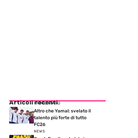
Articoli recenti
PRIMO PIANO
Altro che Yamal: svelato il
talento più forte di tutto
FC26
NEWS