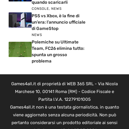
quando scaricarli
CONSOLE
,
NEWS
PS5 vs Xbox, è la fine di
un’era: l’annuncio ufficiale
di GameStop
NEWS
Polemiche su Ultimate
Team, FC26 elimina tutto:
spunta un grosso
problema
Games4all.it di proprietà di WEB 365 SRL - Via Nicola
Marchese 10, 00141 Roma (RM) - Codice Fiscale e
Partita I.V.A. 12279101005
Games4all.it non è una testata giornalistica, in quanto
viene aggiornato senza alcuna periodicità. Non può
pertanto considerarsi un prodotto editoriale ai sensi