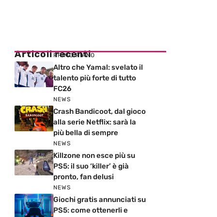
Articoli recenti
PRIMO PIANO
Altro che Yamal: svelato il
talento più forte di tutto
FC26
NEWS
Crash Bandicoot, dal gioco
alla serie Netflix: sarà la
più bella di sempre
NEWS
Killzone non esce più su
PS5: il suo ‘killer’ è già
pronto, fan delusi
NEWS
Giochi gratis annunciati su
PS5: come ottenerli e