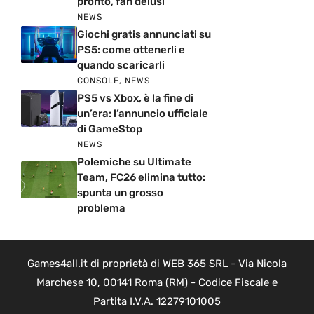
pronto, fan delusi
NEWS
Giochi gratis annunciati su
PS5: come ottenerli e
quando scaricarli
CONSOLE
,
NEWS
PS5 vs Xbox, è la fine di
un’era: l’annuncio ufficiale
di GameStop
NEWS
Polemiche su Ultimate
Team, FC26 elimina tutto:
spunta un grosso
problema
Games4all.it di proprietà di WEB 365 SRL - Via Nicola
Marchese 10, 00141 Roma (RM) - Codice Fiscale e
Partita I.V.A. 12279101005