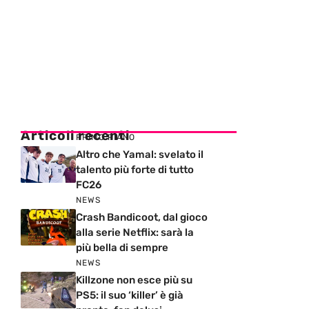
Articoli recenti
PRIMO PIANO
Altro che Yamal: svelato il
talento più forte di tutto
FC26
NEWS
Crash Bandicoot, dal gioco
alla serie Netflix: sarà la
più bella di sempre
NEWS
Killzone non esce più su
PS5: il suo ‘killer’ è già