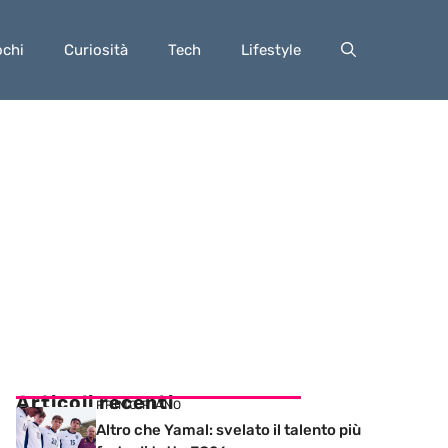
ochi
Curiosità
Tech
Lifestyle
Articoli recenti
PRIMO PIANO
Altro che Yamal: svelato il talento più