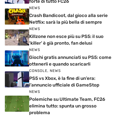
forte di tutto FC26
NEWS
Crash Bandicoot, dal gioco alla serie
Netflix: sarà la più bella di sempre
NEWS
Killzone non esce più su PS5: il suo
‘killer’ è già pronto, fan delusi
NEWS
Giochi gratis annunciati su PS5: come
ottenerli e quando scaricarli
CONSOLE
,
NEWS
PS5 vs Xbox, è la fine di un’era:
l’annuncio ufficiale di GameStop
NEWS
Polemiche su Ultimate Team, FC26
elimina tutto: spunta un grosso
problema