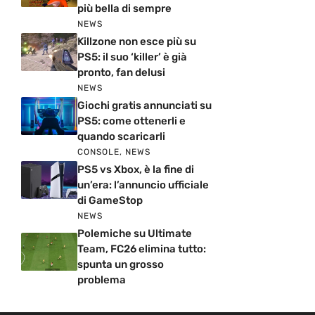
più bella di sempre
NEWS
Killzone non esce più su
PS5: il suo ‘killer’ è già
pronto, fan delusi
NEWS
Giochi gratis annunciati su
PS5: come ottenerli e
quando scaricarli
CONSOLE
,
NEWS
PS5 vs Xbox, è la fine di
un’era: l’annuncio ufficiale
di GameStop
NEWS
Polemiche su Ultimate
Team, FC26 elimina tutto:
spunta un grosso
problema