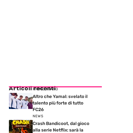
Articoli recenti
PRIMO PIANO
Altro che Yamal: svelato il
talento più forte di tutto
FC26
NEWS
Crash Bandicoot, dal gioco
alla serie Netflix: sarà la