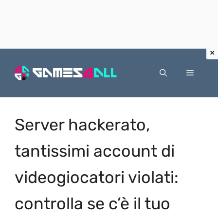
Vai
al
Menu
contenuto
Server hackerato,
tantissimi account di
videogiocatori violati:
controlla se c’è il tuo