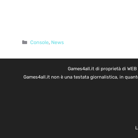
Categorie
Console
,
News
Games4all.it di proprietà di WEB
Games4all.it non è una testata giornalistica, in quan
L