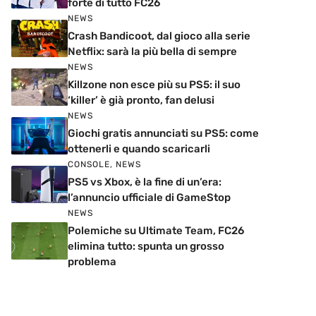
forte di tutto FC26
NEWS
Crash Bandicoot, dal gioco alla serie
Netflix: sarà la più bella di sempre
NEWS
Killzone non esce più su PS5: il suo
‘killer’ è già pronto, fan delusi
NEWS
Giochi gratis annunciati su PS5: come
ottenerli e quando scaricarli
CONSOLE
,
NEWS
PS5 vs Xbox, è la fine di un’era:
l’annuncio ufficiale di GameStop
NEWS
Polemiche su Ultimate Team, FC26
elimina tutto: spunta un grosso
problema