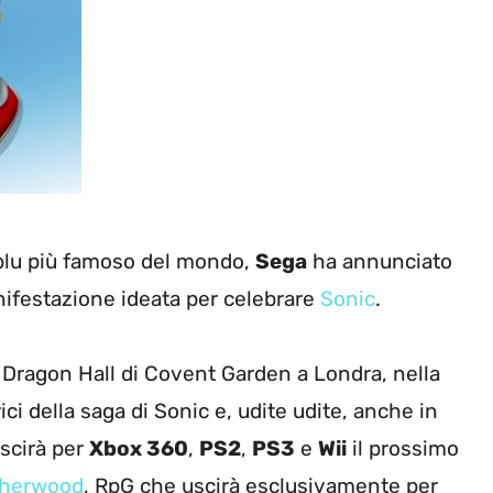
o blu più famoso del mondo,
Sega
ha annunciato
ifestazione ideata per celebrare
Sonic
.
la Dragon Hall di Covent Garden a Londra, nella
rici della saga di Sonic e, udite udite, anche in
uscirà per
Xbox 360
,
PS2
,
PS3
e
Wii
il prossimo
otherwood
, RpG che uscirà esclusivamente per