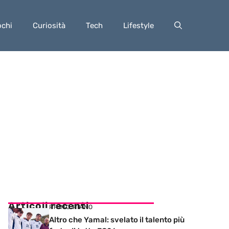
ochi
Curiosità
Tech
Lifestyle
Articoli recenti
PRIMO PIANO
Altro che Yamal: svelato il talento più