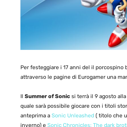
Per festeggiare i 17 anni del il porcospin
attraverso le pagine di Eurogamer una man
Il
Summer of Sonic
si terrà il 9 agosto al
quale sarà possibile giocare con i titoli sto
anteprima a
Sonic Unleashed
( titolo che 
inverno) e
Sonic Chronicles: The dark br