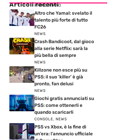
Articoli recenti
PRIMO PIANO
Altro che Yamal: svelato il
talento più forte di tutto
FC26
NEWS
Crash Bandicoot, dal gioco
alla serie Netflix: sarà la
più bella di sempre
NEWS
Killzone non esce più su
PS5: il suo ‘killer’ è già
pronto, fan delusi
NEWS
Giochi gratis annunciati su
PS5: come ottenerli e
quando scaricarli
CONSOLE
,
NEWS
PS5 vs Xbox, è la fine di
un’era: l’annuncio ufficiale