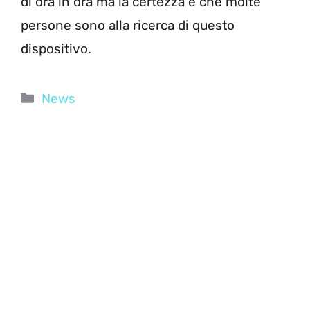
di ora in ora ma la certezza è che molte
persone sono alla ricerca di questo
dispositivo.
Categorie
News