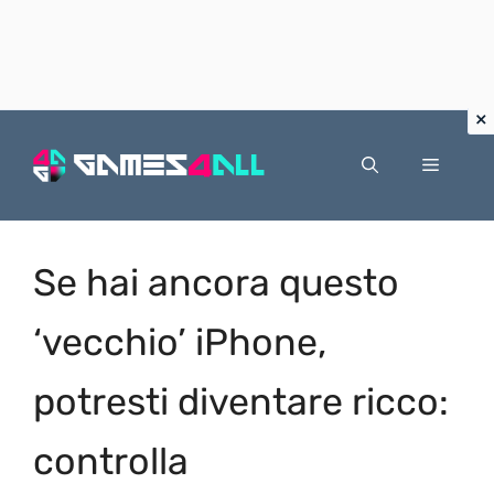
Vai
al
Menu
contenuto
Se hai ancora questo
‘vecchio’ iPhone,
potresti diventare ricco:
controlla