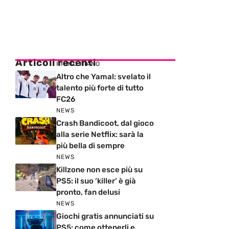
Articoli recenti
PRIMO PIANO
Altro che Yamal: svelato il
talento più forte di tutto
FC26
NEWS
Crash Bandicoot, dal gioco
alla serie Netflix: sarà la
più bella di sempre
NEWS
Killzone non esce più su
PS5: il suo ‘killer’ è già
pronto, fan delusi
NEWS
Giochi gratis annunciati su
PS5: come ottenerli e