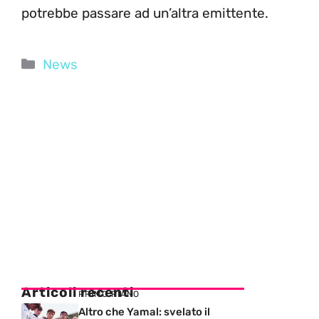
potrebbe passare ad un’altra emittente.
Categorie
News
Articoli recenti
PRIMO PIANO
Altro che Yamal: svelato il