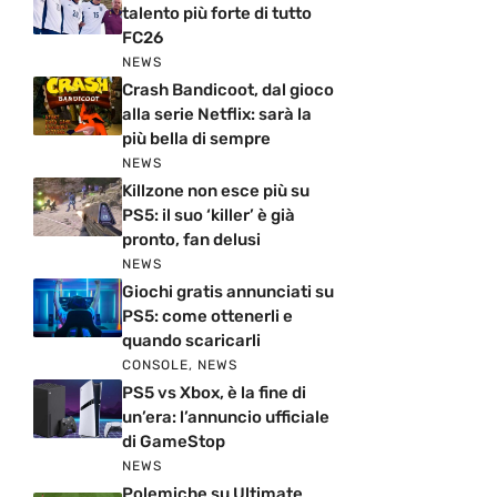
talento più forte di tutto
FC26
NEWS
Crash Bandicoot, dal gioco
alla serie Netflix: sarà la
più bella di sempre
NEWS
Killzone non esce più su
PS5: il suo ‘killer’ è già
pronto, fan delusi
NEWS
Giochi gratis annunciati su
PS5: come ottenerli e
quando scaricarli
CONSOLE
,
NEWS
PS5 vs Xbox, è la fine di
un’era: l’annuncio ufficiale
di GameStop
NEWS
Polemiche su Ultimate