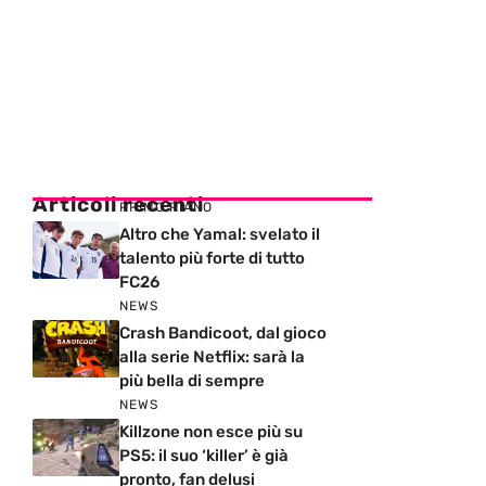
Articoli recenti
PRIMO PIANO
Altro che Yamal: svelato il
talento più forte di tutto
FC26
NEWS
Crash Bandicoot, dal gioco
alla serie Netflix: sarà la
più bella di sempre
NEWS
Killzone non esce più su
PS5: il suo ‘killer’ è già
pronto, fan delusi