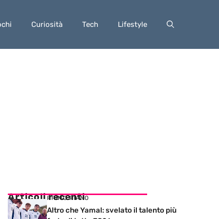
ochi
Curiosità
Tech
Lifestyle
Articoli recenti
PRIMO PIANO
Altro che Yamal: svelato il talento più