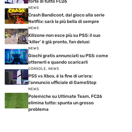
forte di tutto FC26
NEWS
Crash Bandicoot, dal gioco alla serie
Netflix: sarà la più bella di sempre
NEWS
Killzone non esce più su PS5: il suo
‘killer’ è già pronto, fan delusi
NEWS
Giochi gratis annunciati su PS5: come
ottenerli e quando scaricarli
CONSOLE
,
NEWS
PS5 vs Xbox, è la fine di un’era:
l’annuncio ufficiale di GameStop
NEWS
Polemiche su Ultimate Team, FC26
elimina tutto: spunta un grosso
problema