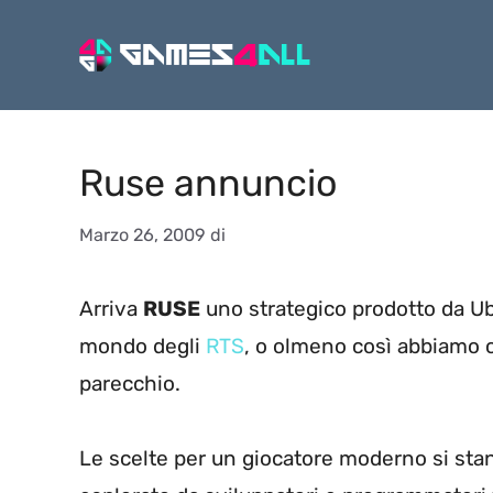
Vai
al
contenuto
Ruse annuncio
Marzo 26, 2009
di
Arriva
RUSE
uno strategico prodotto da Ub
mondo degli
RTS
, o olmeno così abbiamo 
parecchio.
Le scelte per un giocatore moderno si stan