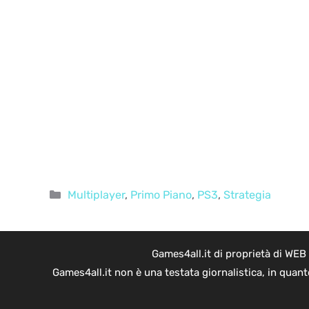
Categorie
Multiplayer
,
Primo Piano
,
PS3
,
Strategia
Games4all.it di proprietà di WEB
Games4all.it non è una testata giornalistica, in quan