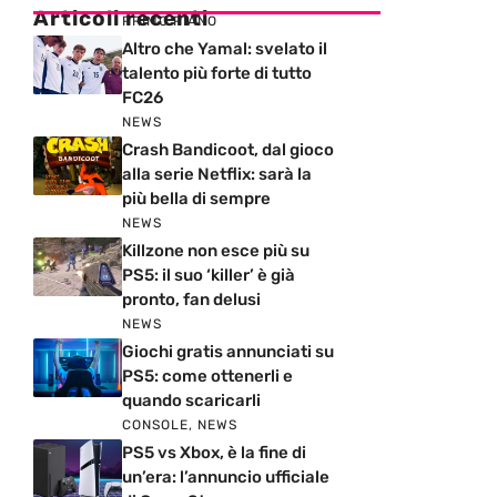
Articoli recenti
PRIMO PIANO
Altro che Yamal: svelato il
talento più forte di tutto
FC26
NEWS
Crash Bandicoot, dal gioco
alla serie Netflix: sarà la
più bella di sempre
NEWS
Killzone non esce più su
PS5: il suo ‘killer’ è già
pronto, fan delusi
NEWS
Giochi gratis annunciati su
PS5: come ottenerli e
quando scaricarli
CONSOLE
,
NEWS
PS5 vs Xbox, è la fine di
un’era: l’annuncio ufficiale