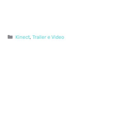
Categorie
Kinect
,
Trailer e Video