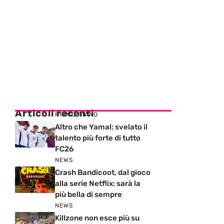
Articoli recenti
PRIMO PIANO
Altro che Yamal: svelato il
talento più forte di tutto
FC26
NEWS
Crash Bandicoot, dal gioco
alla serie Netflix: sarà la
più bella di sempre
NEWS
Killzone non esce più su