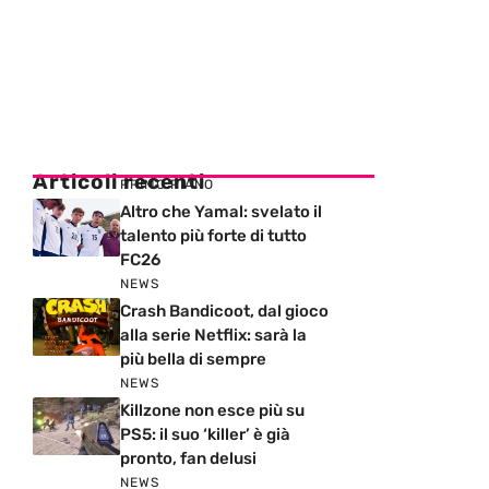
Articoli recenti
PRIMO PIANO
Altro che Yamal: svelato il
talento più forte di tutto
FC26
NEWS
Crash Bandicoot, dal gioco
alla serie Netflix: sarà la
più bella di sempre
NEWS
Killzone non esce più su
PS5: il suo ‘killer’ è già
pronto, fan delusi
NEWS