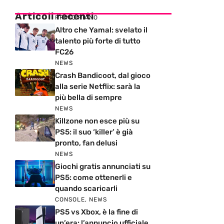
Articoli recenti
PRIMO PIANO
Altro che Yamal: svelato il
talento più forte di tutto
FC26
NEWS
Crash Bandicoot, dal gioco
alla serie Netflix: sarà la
più bella di sempre
NEWS
Killzone non esce più su
PS5: il suo ‘killer’ è già
pronto, fan delusi
NEWS
Giochi gratis annunciati su
PS5: come ottenerli e
quando scaricarli
CONSOLE
,
NEWS
PS5 vs Xbox, è la fine di
un’era: l’annuncio ufficiale