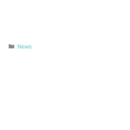
Categorie
News