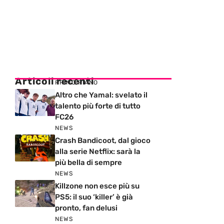
Articoli recenti
PRIMO PIANO
Altro che Yamal: svelato il
talento più forte di tutto
FC26
NEWS
Crash Bandicoot, dal gioco
alla serie Netflix: sarà la
più bella di sempre
NEWS
Killzone non esce più su
PS5: il suo ‘killer’ è già
pronto, fan delusi
NEWS