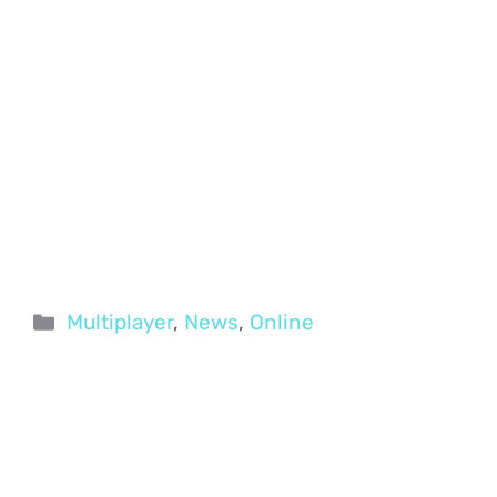
Categorie
Multiplayer
,
News
,
Online