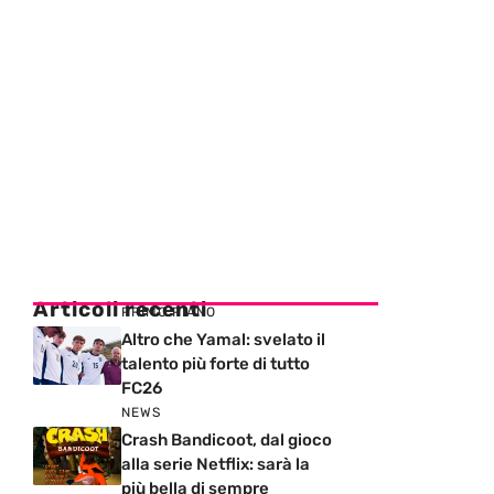
Articoli recenti
PRIMO PIANO
Altro che Yamal: svelato il
talento più forte di tutto
FC26
NEWS
Crash Bandicoot, dal gioco
alla serie Netflix: sarà la
più bella di sempre