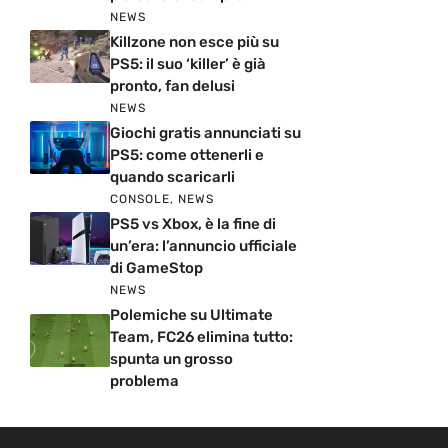
NEWS
Killzone non esce più su
PS5: il suo ‘killer’ è già
pronto, fan delusi
NEWS
Giochi gratis annunciati su
PS5: come ottenerli e
quando scaricarli
CONSOLE
,
NEWS
PS5 vs Xbox, è la fine di
un’era: l’annuncio ufficiale
di GameStop
NEWS
Polemiche su Ultimate
Team, FC26 elimina tutto:
spunta un grosso
problema