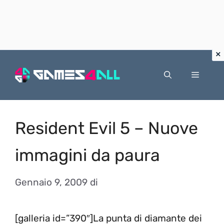
Vai
al
Menu
contenuto
Resident Evil 5 – Nuove
immagini da paura
Gennaio 9, 2009
di
[galleria id=”390″]La punta di diamante dei